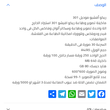
الوصف
ريكو أفشيو موديل 301
ماكينة تصوير وطباعة ريكو افيشو 301 استيراد الخارج
الة واحدة تصوير وطباعة وسكانر ألوان وفاكس الكل فى واحد
فيدر ودوبلكس ونتوورك امكانية الطباعة من الفلاشة.
المواصفات:
السرعة 30 صورة فى الدقيقة
حجم الورق: A4/A5
الدرج الواحد 250 ورقة مسار جانبى 100 ورقة
ذاكرة: 640 MB
هارد ديسك: 80 GB
وضوح الصورة: 600*600
عدد تتابع التصوير: 1-99 نسخة
الضمان: نضمن الالة ضد عيوب الصناعة لمدة 3 اشهر او 5000 ورقه
Telegram
Share
WhatsApp
Email
Twitter
Facebook
مراجعات (0)