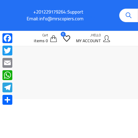
Support:
Email:
info@mrscopiers.com
0
Cart
HELLO,
0 items
MY ACCOUNT
cebook
witter
Email
atsApp
legram
Share