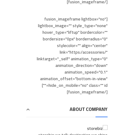
[/fusion_imageframe]
[fusion_imageframe lightbox="no"
lightbox_image="" style_type="none"
hover_type="liftup" bordercolor=""
bordersize="0px" borderradius="0"
stylecolor="" align="center"
link="https:/accessories/"
linktarget="_self" animation_type="0"
animation_direction="down"
animation_speed="0.1"
animation_offset="bottom-in-view"
hide_on_mobile="no" class="" id=""]
[/fusion_imageframe]
ABOUT COMPANY
storebiz we talk destination we shine