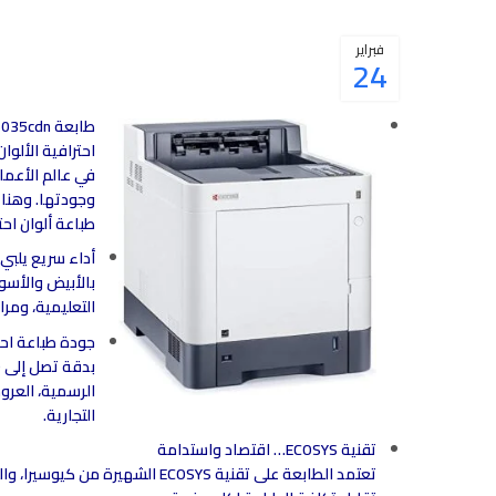
فبراير
24
طابعة
6035cdn
احترافية الألوا
في عالم الأعم
طباعة ألوان اح
أداء سريع يلبي
بالأبيض والأسو
التعليمية، ومرا
جودة طباعة احت
الرسمية، العرو
التجارية.
تقنية ECOSYS… اقتصاد واستدامة
تعتمد الطابعة على تقنية ECOSYS الشهيرة من كيوسيرا، والتي تركز على: