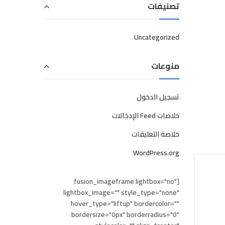
تصنيفات
Uncategorized
منوعات
تسجيل الدخول
خلاصات Feed الإدخالات
خلاصة التعليقات
WordPress.org
[fusion_imageframe lightbox="no"
lightbox_image="" style_type="none"
hover_type="liftup" bordercolor=""
bordersize="0px" borderradius="0"