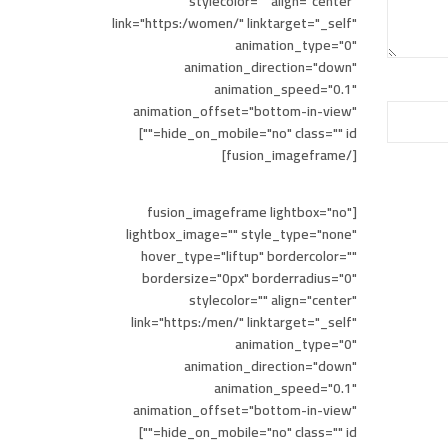
stylecolor="" align="center"
link="https:/women/" linktarget="_self"
animation_type="0"
animation_direction="down"
animation_speed="0.1"
animation_offset="bottom-in-view"
hide_on_mobile="no" class="" id=""]
[/fusion_imageframe]
[fusion_imageframe lightbox="no"
lightbox_image="" style_type="none"
hover_type="liftup" bordercolor=""
bordersize="0px" borderradius="0"
stylecolor="" align="center"
link="https:/men/" linktarget="_self"
animation_type="0"
animation_direction="down"
animation_speed="0.1"
animation_offset="bottom-in-view"
hide_on_mobile="no" class="" id=""]