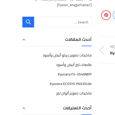
[/fusion_imageframe]
أحدث المقالات
NE
Ky
ماكينات تصوير ريكو أبيض وأسود
طابعات ليزر أبيض وأسود
Kyocera FS-3540MFP
Kyocera ECOSYS P6035cdn
ماكينات تصوير ألوان ليزر
ديسمبر
22
أحدث التعليقات