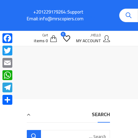
Support:
Email:
info@mrscopiers.com
0
Cart
HELLO,
0 items
MY ACCOUNT
cebook
witter
Email
atsApp
legram
Share
SEARCH