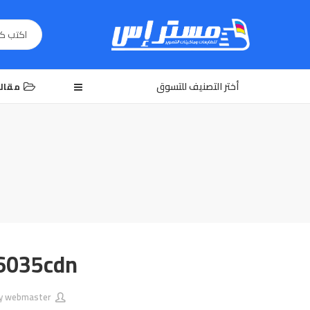
أختر التصنيف للتسوق
مقال
6035cdn
webmaster
By