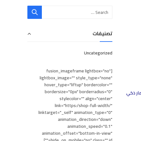
تصنيفات
Uncategorized
[fusion_imageframe lightbox="no"
lightbox_image="" style_type="none"
hover_type="liftup" bordercolor=""
bordersize="0px" borderradius="0"
تكلفة الاقتصادية، فإن Kyocera ECOSYS P6035cdn هي استثمار ذكي
stylecolor="" align="center"
link="https:/shop-full-width/"
linktarget="_self" animation_type="0"
animation_direction="down"
animation_speed="0.1"
animation_offset="bottom-in-view"
hide_on_mobile="no" class="" id=""]