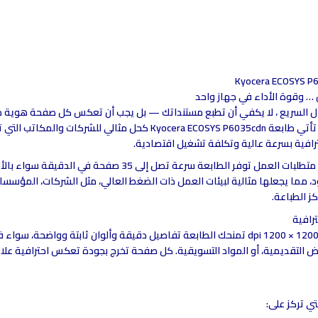
Kyocera ECOSYS P
ن … وقوة الأداء في جهاز واحد
ال السريع ، لا يكفي أن تطبع مستنداتك — بل يجب أن تعكس كل صفحة هوية
وجودتها. وهنا تأتي طابعة Kyocera ECOSYS P6035cdn كحل مثالي للشركات والمكا
ترافية بسرعة عالية وتكلفة تشغيل اقتصادية.
 متطلبات العمل
توفر الطابعة سرعة تصل إلى 35 صفحة في الدقيقة سواء 
د، مما يجعلها مثالية لبيئات العمل ذات الضغط العالي، مثل الشركات، المؤسسا
كز الطباعة.
رافية
بدقة تصل إلى 1200 × 1200 dpi تمنحك الطابعة تفاصيل دقيقة وألوان ثابتة وواضحة، سوا
ض التقديمية، أو المواد التسويقية. كل صفحة تخرج بجودة تعكس احترافية علا