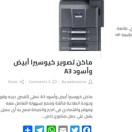
 السعر 1,099 جنيه مصري. طابعة
Lexmark Laserjet Printer MS317dn السعر 1,299 جنيه مصري. طابعة HP
ماكن تصوير كيوسيرا أبيض
وأسود A3
Share
Comments
0
webmaster
By
ماكن كيوسيرا أبيض وأسود A3 عملي لأقصي درجه 
وجودة الطباعة فائقة ومميز لسهولة التعامل معه
وموفر واقتصادي في الحبر والصيانة ننصح به أي عميل
يقبل علي عمل مشروع خاص…
Telegram
Share
WhatsApp
Email
Twitter
Facebook