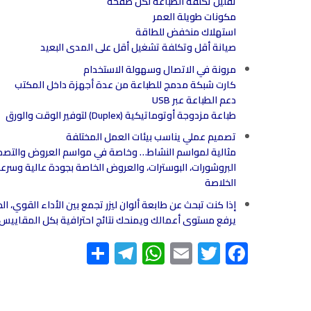
تقليل تكلفة الطباعة لكل صفحة
مكونات طويلة العمر
استهلاك منخفض للطاقة
صيانة أقل وتكلفة تشغيل أقل على المدى البعيد
مرونة في الاتصال وسهولة الاستخدام
كارت شبكة مدمج للطباعة من عدة أجهزة داخل المكتب
دعم الطباعة عبر USB
طباعة مزدوجة أوتوماتيكية (Duplex) لتوفير الوقت والورق
تصميم عملي يناسب بيئات العمل المختلفة
مثالية لمواسم النشاط… وخاصة
في مواسم العروض والتصميما
البروشورات، البوسترات، والعروض الخاصة بجودة عالية وسرع
الخلاصة
يرفع مستوى أعمالك ويمنحك نتائج احترافية بكل المقاييس.
Telegram
Share
WhatsApp
Email
Twitter
Facebook