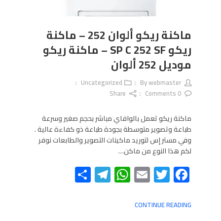
ماكنة ريكو ألوان 252 – ماكنة
ريكو SP C 252 SF – ماكنة ريكو
موديل 252 ألوان
Uncategorized
webmaster
By
Share
Comments
0
ماكنة ريكو تعمل بالوافاي مباشر بحجم صغير وسرعة
طباعة وتصوير متوسطة بجودة طباعة ذو كفاءة عالية .
وفي مستر إس لتوريد ماكينات التصوير والطابعات نوفر
لكم هذا النوع من ماكن…
Telegram
Share
WhatsApp
Email
Twitter
Facebook
CONTINUE READING