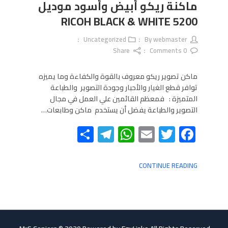
ماكنة ريكو أبيض وأسود موديل
5200 RICOH BLACK & WHITE
Uncategorized
webmaster
By
Share
Comments
0
ماكن تصوير ريكو معروف بالقوة والكفاءة وما يميزه
توافر قطع الغيار والأحبار وجودة التصوير والطباعة
المتميزة : فمعظم القائمين علي العمل في مجال
التصوير والطباعة يفضل أن يستخدم ماكن وطابعات…
Telegram
Share
WhatsApp
Email
Twitter
Facebook
CONTINUE READING