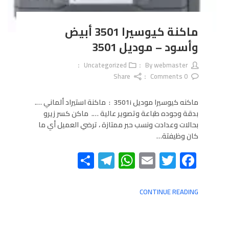
ماكنة كيوسيرا 3501 أبيض
وأسود – موديل 3501
Uncategorized
webmaster
By
Share
Comments
0
ماكنه كيوسيرا موديل 3501i : ماكنة استيراد ألماني ….
بدقة وجوده طباعة وتصوير عالية …. ماكن كسر زيرو
بحالات وعدادت ونسب حبر ممتازة ، ترضي العميل أي ما
كان وظيفتة…
Telegram
Share
WhatsApp
Email
Twitter
Facebook
CONTINUE READING