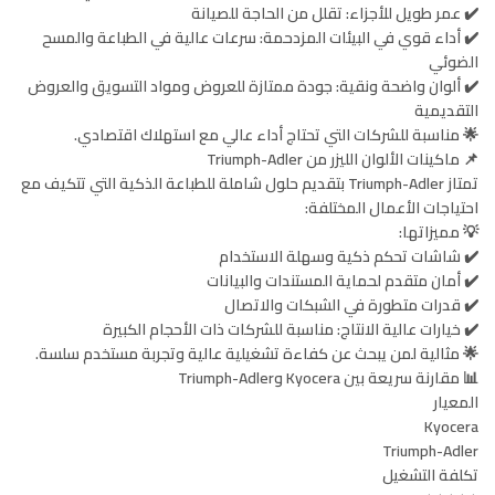
✔️ عمر طويل للأجزاء: تقلل من الحاجة للصيانة
✔️ أداء قوي في البيئات المزدحمة: سرعات عالية في الطباعة والمسح
الضوئي
✔️ ألوان واضحة ونقية: جودة ممتازة للعروض ومواد التسويق والعروض
التقديمية
🌟 مناسبة للشركات التي تحتاج أداء عالي مع استهلاك اقتصادي.
📌 ماكينات الألوان الليزر من Triumph-Adler
تمتاز Triumph-Adler بتقديم حلول شاملة للطباعة الذكية التي تتكيف مع
احتياجات الأعمال المختلفة:
💡 مميزاتها:
✔️ شاشات تحكم ذكية وسهلة الاستخدام
✔️ أمان متقدم لحماية المستندات والبيانات
✔️ قدرات متطورة في الشبكات والاتصال
✔️ خيارات عالية الانتاج: مناسبة للشركات ذات الأحجام الكبيرة
🌟 مثالية لمن يبحث عن كفاءة تشغيلية عالية وتجربة مستخدم سلسة.
📊 مقارنة سريعة بين Kyocera وTriumph-Adler
المعيار
Kyocera
Triumph-Adler
تكلفة التشغيل