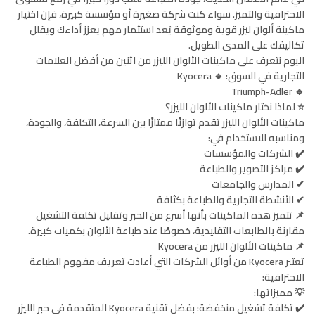
الاحترافية والتميز. سواء كنت شركة صغيرة أو مؤسسة كبيرة، فإن اختيار
ماكينة ألوان ليزر قوية وموثوقة يُعد استثمار مهم يعزز أداءك ويقلل
تكاليفك على المدى الطويل.
اليوم نتعرف على ماكينات الألوان الليزر من اثنين من أفضل العلامات
التجارية في السوق: 🔹 Kyocera
🔹 Triumph-Adler
⭐️ لماذا نختار ماكينات الألوان الليزر؟
ماكينات الألوان الليزر تقدم توازنًا ممتازًا بين السرعة، التكلفة، والجودة،
ومناسبه للاستخدام في:
✔️ الشركات والمؤسسات
✔️ مراكز التصوير والطباعة
✔ المدارس والجامعات
✔ الأنشطة التجارية والطباعة بكثافة
📌 تتميز هذه الماكينات بأنها أسرع من الحبر وتقليل تكلفة التشغيل
مقارنة بالطابعات التقليدية، خصوصًا عند طباعة الألوان بكميات كبيرة.
📌 ماكينات الألوان الليزر من Kyocera
تعتبر Kyocera من أوائل الشركات التي أعادت تعريف مفهوم الطباعة
الاحترافية:
💡 مميزاتها:
✔️ تكلفة تشغيل منخفضة: بفضل تقنية Kyocera المتقدمة في حبر الليزر