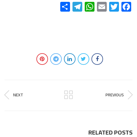
Telegram
Share
WhatsApp
Email
Twitter
Facebook
NEXT
PREVIOUS
RELATED POSTS