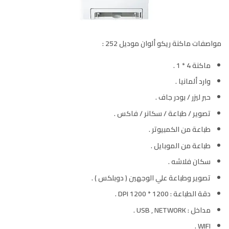
مواصفات ماكنة ريكو ألوان موديل 252 :
ماكنة 4 * 1 .
وارد ألمانيا .
حبر ليزر / بودر جاف .
تصوير / طباعة / سكانر / فاكس .
طباعة من الكمبيوتر .
طباعة من الموبايل .
سكان فلاشه .
تصوير وطباعة علي الوجهين ( دوبلكس ) .
دقة الطباعة : 1200 * 1200 DPI .
مداخل : USB , NETWORK .
WIFI .