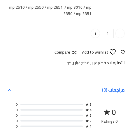
mp 2510 / mp 2550 / mp 2851 / mp 3010 / mp
3350 / mp 3351
Upper fuser roller Ricoh 2550 رول سخان ٢٥٥٠ quantity
Compare
Add to wishlist
التصنيفات:
قطع غيار
,
قطع غيار ريكو
مراجعات (0)
0
5 ★
0 ★
0
4 ★
0
3 ★
0
2 ★
0 Ratings
0
1 ★