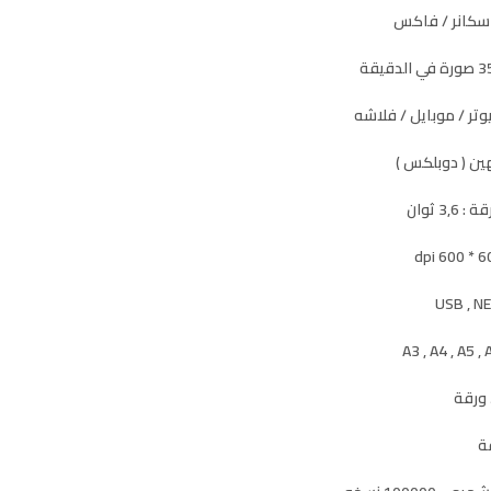
 سكانر / فاكس
تر / موبايل / فلاشه
ين ( دوبلكس )
3 ثوان