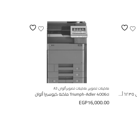
,
ماكينات تصوير
ماكينات تصوير ألوان A3
ماكينات أسود 
Kyocera m6235 ci dn كيوسيرا موديل ٦٢٣٥ ألوان
Triumph-Adler 4006ci ماكنة كيوسيرا ألوان
2,000.00
EGP
16,000.00