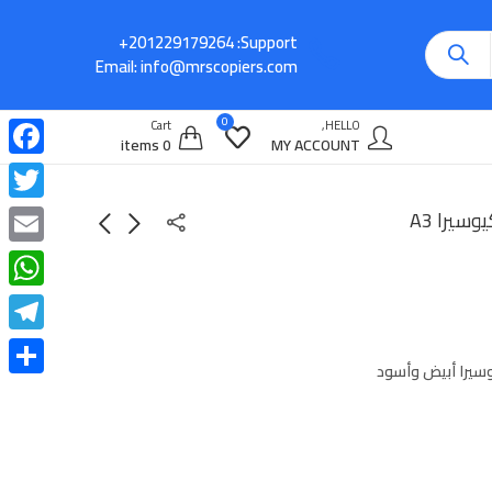
Support:
Email:
info@mrscopiers.com
0
Cart
HELLO,
0 items
MY ACCOUNT
cebook
witter
Email
atsApp
legram
سيرا أبيض وأسود
Share