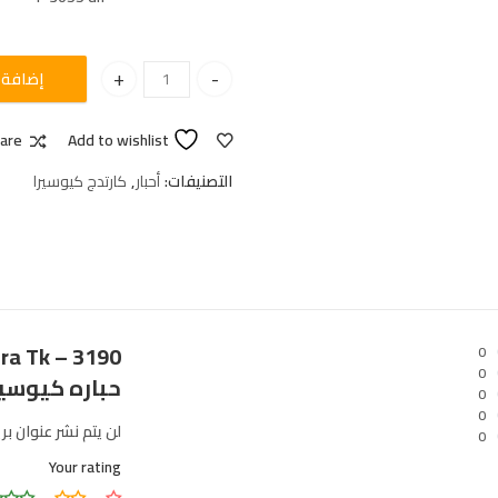
إضافة إ
Cartridge kyocera Tk - 3190 حباره كيوسيرا quantity
are
Add to wishlist
التصنيفات:
أحبار
,
كارتدج كيوسيرا
era Tk – 3190
0
0
حباره كيوسير
0
0
لن يتم نشر عنوان بر
0
Your rating