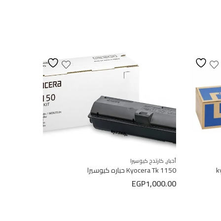
,
,
أحبار
كارتدج كيوسيرا
أحبار
حباره HP
Kyocera Tk 1150 حباره كيوسيرا
خرطوشه حبر 12A
P
325.00
EGP
1,000.00