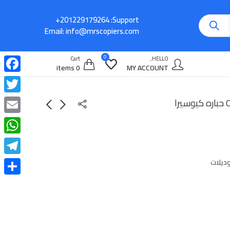
Support:
Email:
info@mrscopiers.com
0
Cart
HELLO,
0 items
MY ACCOUNT
cebook
witter
ا
Email
atsApp
legram
وديلات
Share