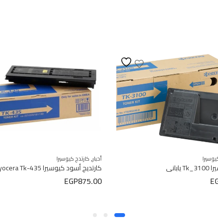
,
يوسيرا
أحبار
كارتدج كيوسيرا
ياباني
كارتديج أسود كيوسيرا kyocera Tk-435
EGP
875.00
E