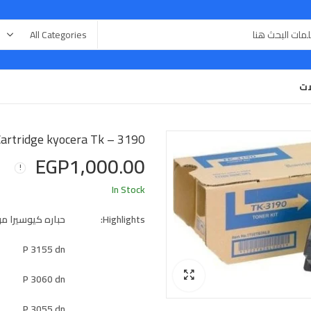
ات
Cartridge kyocera Tk – 3190 حباره كيوسير
EGP
1,000.00
In Stock
Highlights:
حباره كيوسيرا م
P 3155 dn
P 3060 dn
P 3055 dn