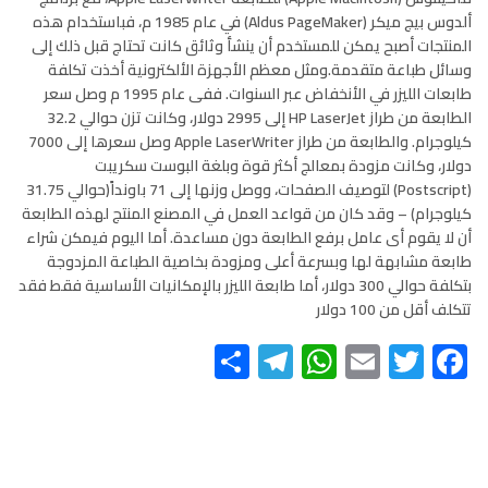
ألدوس بيج ميكر (Aldus PageMaker) في عام 1985 م، فباستخدام هذه
المنتجات أصبح يمكن للمستخدم أن ينشأ وثائق كانت تحتاج قبل ذلك إلى
وسائل طباعة متقدمة.ومثل معظم الأجهزة الألكترونية أخذت تكلفة
طابعات الليزر في الأنخفاض عبر السنوات. ففى عام 1995 م وصل سعر
الطابعة من طراز HP LaserJet إلى 2995 دولار، وكانت تزن حوالي 32.2
كيلوجرام. والطابعة من طراز Apple LaserWriter وصل سعرها إلى 7000
دولار، وكانت مزودة بمعالج أكثر قوة وبلغة البوست سكريبت
(Postscript) لتوصيف الصفحات، ووصل وزنها إلى 71 باونداً(حوالي 31.75
كيلوجرام) – وقد كان من قواعد العمل في المصنع المنتج لهذه الطابعة
أن لا يقوم أى عامل برفع الطابعة دون مساعدة. أما اليوم فيمكن شراء
طابعة مشابهة لها وبسرعة أعلى ومزودة بخاصية الطباعة المزدوجة
بتكلفة حوالي 300 دولار، أما طابعة الليزر بالإمكانيات الأساسية فقط فقد
تتكلف أقل من 100 دولار
Telegram
Share
WhatsApp
Email
Twitter
Facebook