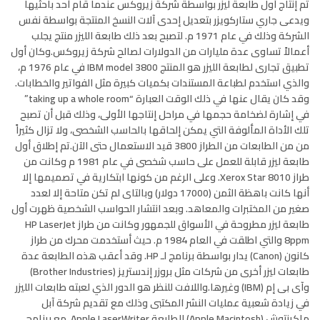
تم إنتاج أول طابعة ليزر بواسطة شركة زيروكس عندما قام أحد باحثيها
ويدعى جاري ستاركويزر بتعديل إحدى آلات النسخ المنتجة بواسطة نفس
الشركة وذلك في عام 1971 م. لتصبح بعد ذلك طابعة الليزر منتج يجلب
أعمالاً تساوى عدة مليارات من الدولارات لصالح شركة زيروكس.وكان أول
تطبيق تجارى لطابعة الليزر هو المنتج IBM model 3800 في عام 1976 م،
والذي استخدم لطباعة المستندات بكميات كبيرة مثل الفواتير والخطابات.
وقد كان يقال عنها في ذلك الوقت العبارة “taking up a whole room”
في إشارة لضخامة حجمها في مراحل إنتاجها الأولى، وذلك قبل أن تصبح
تلك الأداة المألوفة التي يمكن إلحاقها بالحاسب الشخصى، ولا تزال كثيراً
من من الطابعات من الطراز 3800 قيد الاستعمال حتى الآن.تم إطلاق أول
طابعة ليزر قابلة للعمل على حاسب شخصى في عام 1981 م وكانت من
طراز Xerox Star 8010. وعلى الرغم من كونها ابتكارية في تصميمها إلا
أنها كانت باهظة الثمن (17000 دولار) وبالتاى لم تكن متاحة إلا لعدد
صغير من المختبرات والمعاهد. وبعد انتشار الحواسب الشخصية ظهرت أول
طابعة ليزر مطروحة في الأسواق للجمهور وكانت من طراز HP LaserJet
8ppm والتي اطلقت في العام 1984 م. حيث أستخدمت محرك من طراز
كانون (Canon) يدار بواسطة برنامج لـ HP. وقد أعقب هذه الطابعة عدة
طابعات ليزر أخرى من شركات مثل بروزر إندستريز (Brother Industries)
وآى بى إم (IBM) وغيرها.واللافت للنظر هو الدور الذي لعبته طابعات الليزر
في زيادة شعبية عمليات النشر المكتبى وذلك مع تقديم شركة آبل
ماكينتوش (Apple Macintosh) للطابعة Apple LaserWriter، مع برنامج