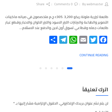
Share
Comments
0
webmaster
By
طابعة ليزرية ملونة ريكو c305. 3,200 ج.م متخصصون في صيانه ماكينات
التصوير والطباعة والبرنترات الليزر الاسود والليزر الالوان والاحبار وقطع غيار
طابعات جمله وقطاعي تسوق أون لاين والدفع عند الاستلام…
Telegram
Share
WhatsApp
Email
Twitter
Facebook
CONTINUE READING
اترك تعليقاً
لن يتم نشر عنوان بريدك الإلكتروني.
الحقول الإلزامية مشار إليها بـ
*