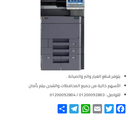
يتوفر قطع الغيار والبر والصيانة .
الأسهم خالية من جميع المحافظات والشحن بيتم بأمان
للتواصل : 01200092803 / 01200092804
Telegram
Share
WhatsApp
Email
Twitter
Facebook