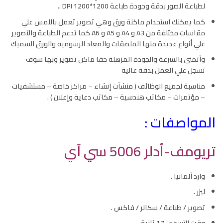
لطباعة الصور بدقة وجودة طباعة 1200*1200 DPI ..
كما يمكنك استخدام ماكنة ورق وهي تصوير تعمل باللمس علي
مقاسات مختلفة من A3 و A4 و A5 و A6 كما تدعم الطباعة والتصوير
علي أنواع عديدة منها الملصقات والمعاد الرسوميه والورق السميك
وأتمنى بالسرعة والجودة المزهلة حقا ماكن تصوير وبها سوف
تسجل علي العمل بدقة عالية
مناسبة لجميع الوظائف ( منشآت إنشاء – مراكز خاصة – مستشفيات
– مؤتمرات – مكاتب هندسية – مكاتب دعاية وإعلان ) .
المواصفات :
تريومف-أدلر 5006 سي آي
وارد ألمانيا .
ليزر .
تصوير / طباعة / سكانر / فاكس .