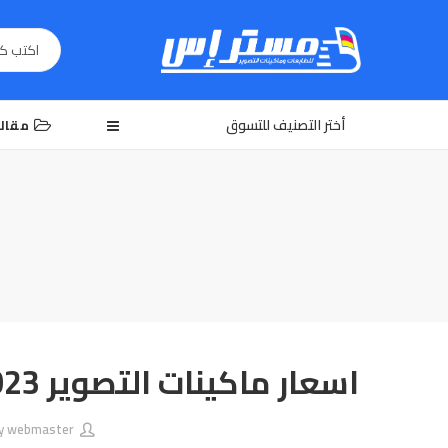
أختر التصنيف للتسوق
مقال
اسعار ماكينات التصوير 2023 جميع انواعها المختلفه \مستر إس
webmaster
By