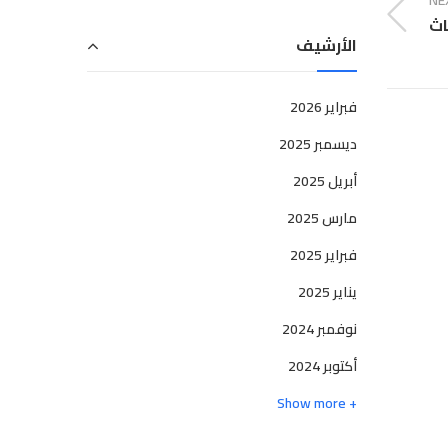
NE
اث
الأرشيف
فبراير 2026
ديسمبر 2025
أبريل 2025
مارس 2025
أغسطس
13
فبراير 2025
MP 301 ماكينات تصوير مستندات ريك
يناير 2025
مستر إس
نوفمبر 2024
أكتوبر 2024
Share
Comments
0
webmaster
By
+ Show more
عبارة عن الة متعددة الوظائف سريعة بالأبيض والأسود بشكل
التصميم. أنها توفر وظائف الطباعة والنسخ والمسح الضوئي و