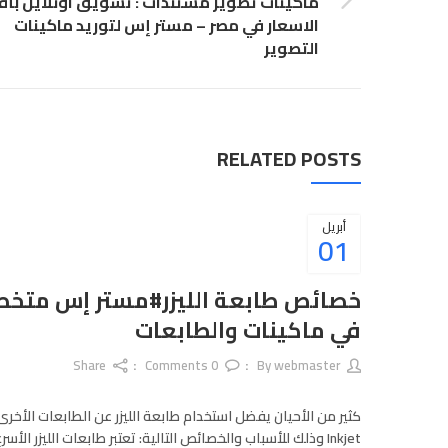
ماكينات تصوير مستندات : تسويق اونلاين بأ
الاسعار في مصر – مستر إس لتوريد ماكينات
التصوير
RELATED POSTS
أبريل
01
خصائص طابعة الليزر#مستر إس متخ
في ماكينات والطابعات
Share
Comments
0
webmaster
By
كثير من الأحيان يفضل استخدام طابعة الليزر عن الطابعات الأخرى
Inkjet وذلك للأسباب والخصائص التالية: تعتبر طابعات الليزر الأسر