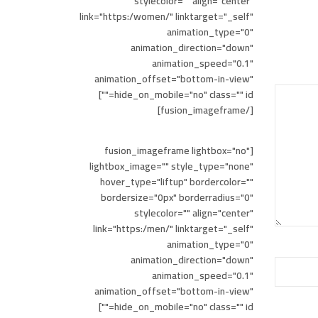
stylecolor="" align="center"
link="https:/women/" linktarget="_self"
animation_type="0"
animation_direction="down"
animation_speed="0.1"
animation_offset="bottom-in-view"
hide_on_mobile="no" class="" id=""]
[/fusion_imageframe]
[fusion_imageframe lightbox="no"
lightbox_image="" style_type="none"
hover_type="liftup" bordercolor=""
bordersize="0px" borderradius="0"
stylecolor="" align="center"
link="https:/men/" linktarget="_self"
animation_type="0"
animation_direction="down"
animation_speed="0.1"
animation_offset="bottom-in-view"
hide_on_mobile="no" class="" id=""]