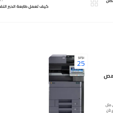
فضل
XT
كيف تعمل طابعة الحبر النف
يوليو
25
صص
 مثل
ع لأن