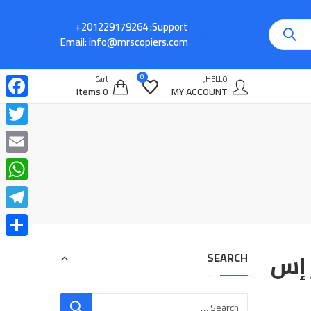
Support:
Email:
info@mrscopiers.com
0
Cart
HELLO,
0 items
MY ACCOUNT
cebook
witter
Email
atsApp
legram
Share
SEARCH