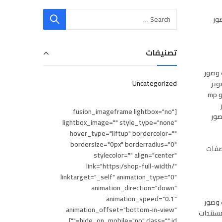
 ومواصفات وصور
تصنيفات
كو 2022 سعر ومواصفات وصور
Uncategorized
كينة تصوير
مستندات ريكو mp 3350 سعر ومواصفات وصور ماكينة تصوير مستندات ريكو mp 2851 سعر ومواصفات وصور ماكينة تصوير مستندات ريكو mp
2 سعر
[fusion_imageframe lightbox="no"
 ومواصفات وصور
lightbox_image="" style_type="none"
hover_type="liftup" bordercolor=""
bordersize="0px" borderradius="0"
مستندات زيروكس 5755 سعر ومواصفات
stylecolor="" align="center"
link="https:/shop-full-width/"
linktarget="_self" animation_type="0"
animation_direction="down"
animation_speed="0.1"
ت ريكو mpc 2050 سعر ومواصفات وصور
animation_offset="bottom-in-view"
ر ماكينة تصوير مستندات
hide_on_mobile="no" class="" id=""]