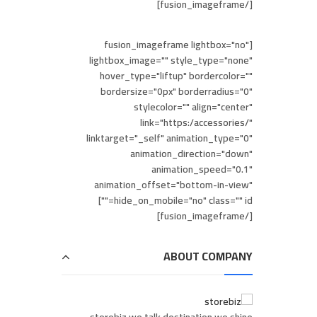
[/fusion_imageframe]
[fusion_imageframe lightbox="no"
lightbox_image="" style_type="none"
hover_type="liftup" bordercolor=""
bordersize="0px" borderradius="0"
stylecolor="" align="center"
link="https:/accessories/"
linktarget="_self" animation_type="0"
animation_direction="down"
animation_speed="0.1"
animation_offset="bottom-in-view"
hide_on_mobile="no" class="" id=""]
[/fusion_imageframe]
ABOUT COMPANY
storebiz we talk destination we shine