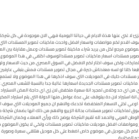
ئ لا غني عنها هذة الايام في حياتنا اليومية فهي الان موجودة في كل شركة
ك سوف اقدم لكم مواصفات واسعار افضل واحدث ماكينات تصوير المستندات التي
موضوع مرجع لكل من يريد شراء ماكينة تصوير مستندات وعمل مقارنة بين الم
 تصوير مستندات اسعار ماكينات تصوير مستنداتوسوف اكتفي في هذا الموضوع 
والماركات ولكن سوف اختار لكم الافضل في السوق المصري من حيث الاسعار وتو
ق طبعا كلنا لو لسه معندناش خبرة في مجال تصوير مستندات فمش بنبقي عارفين
ر مستندات خليك في الموديلات التي سوف اذكرها في هذا الموضوع ولا تستمع
اكينات تصوير مستندات الجديدة اسعارها غالية جدا بالنسبة للشعب المصري
ري من اي حد وخلاص لمجرد انة سعرة منخفض لان زي اي حاجة المكن الاستيراد 
انة استيراد لان دة بيتوقف علي عدة عوامل منها الدولة التي يتم استيراد المك
 كدة اوعي تخلي الاسعار المنخفضة تخدعك والاهم ان جميع الموديلات التي سوف ا
ق لماكينات تصوير مستندات بحالة الزيرو والاهم من ذلك انها بضمان شركة 
الوطن العربي والحمد لله تقيم الشركة يوضح ذلك ورأي العملاء وكمان الشركة
 ومواصفات افضل موديلات ماكينات تصوير مستندات ولكي لا يكون الموضوع ط
 لكم كل موديل في موضوع خاص اضغط علي كل موديل هتلقي سعرة وصورة و
م المكتبية