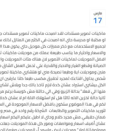
مارس
17
ماكينات تصوير مستندات لقد اصبحت ماكينات تصوير مستندات جز
او مكتبة او مدرسة حتي انه اصبحت في الكثير من المنازل لذل
لجميع الاستخدمات مع ذكر مميزات كل موديل حتي يكون هذا ال
والاسعار واختيار ما يناسب طبيعة عملك من موديلات ماكينات
افضل الموديلات لماكينات التصوير لان هناك مئات الموديلات 
الصيانة وقطع الغيار والاحبار والقدرة علي تحمل العمل الشا
منين وموديلات اية وطبعا نصيحة مني لو هتشتري ماكينة تصوي
شخص يحاول اقناعك لمجرد تحقيق مكسب طبعا كلنا عارفين ان م
الكل بيشتري استيراد عشان كدة لازم تاخذ بالك جدا وبلاش تشت
منها الي فعلا” بحالة الزيرو وفي الي حالتة مش كويسة برغم من 
ثانيا حالة تخزين الاله ثالثا هل تم استهلاك الالة ام لا عشان
لكم في هذا الموضوع ستكون بافضل الاسعار الموجودة في السو
لتوريد ماكينات التصوير والطابعات الشركة رقم واحد في مصر و
ضمان حقيقي مش مجرد كلام وحتي لا اطيل عليكم اليكم اسعار
عشان أضيف اسعار ومواصفات وصور كل هذة الموديلات جعلت
ومواصفاتة اولا” موديلات ابيض واسود أ- الموديلات صغيرة الحج