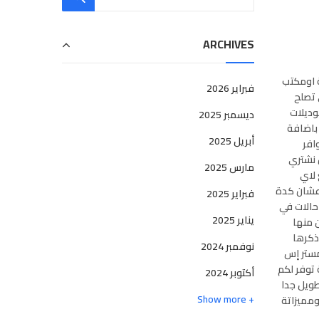
ARCHIVES
 اومكتب
فبراير 2026
 تصلح
وديلات
ديسمبر 2025
باضافة
أبريل 2025
افر
 نشتري
مارس 2025
 لاي
 عشان كدة
فبراير 2025
حالات في
يناير 2025
ن منها
ذكرها
نوفمبر 2024
مستر إس
 توفر لكم
أكتوبر 2024
ويل جدا
+ Show more
مميزاتة